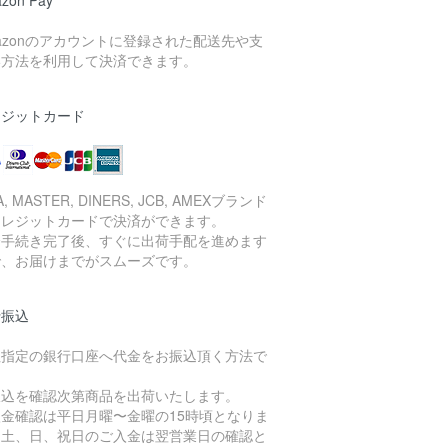
azonのアカウントに登録された配送先や支
い方法を利用して決済できます。
レジットカード
A, MASTER, DINERS, JCB, AMEXブランド
クレジットカードで決済ができます。
済手続き完了後、すぐに出荷手配を進めます
で、お届けまでがスムーズです。
行振込
社指定の銀行口座へ代金をお振込頂く方法で
。
振込を確認次第商品を出荷いたします。
入金確認は平日月曜〜金曜の15時頃となりま
。土、日、祝日のご入金は翌営業日の確認と