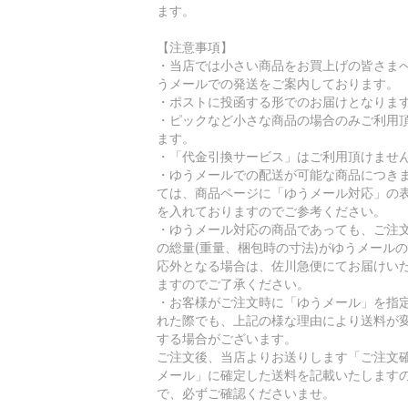
ます。
【注意事項】
・当店では小さい商品をお買上げの皆さま
うメールでの発送をご案内しております。
・ポストに投函する形でのお届けとなりま
・ピックなど小さな商品の場合のみご利用
ます。
・「代金引換サービス」はご利用頂けませ
・ゆうメールでの配送が可能な商品につき
ては、商品ページに「ゆうメール対応」の
を入れておりますのでご参考ください。
・ゆうメール対応の商品であっても、ご注
の総量(重量、梱包時の寸法)がゆうメール
応外となる場合は、佐川急便にてお届けい
ますのでご了承ください。
・お客様がご注文時に「ゆうメール」を指
れた際でも、上記の様な理由により送料が
する場合がございます。
ご注文後、当店よりお送りします「ご注文
メール」に確定した送料を記載いたします
で、必ずご確認くださいませ。