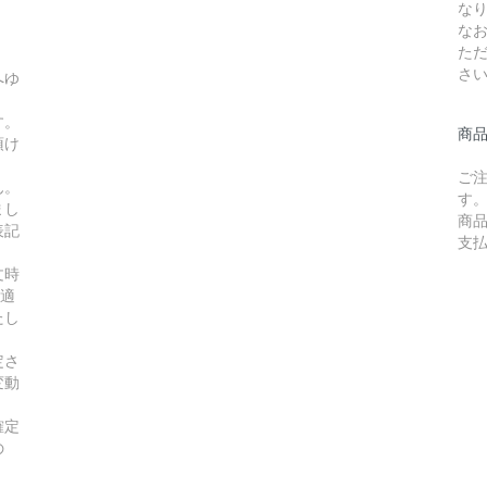
な
な
た
さ
へゆ
す。
商
頂け
ご
ん。
す
まし
商
表記
支
文時
の適
たし
定さ
変動
確定
の