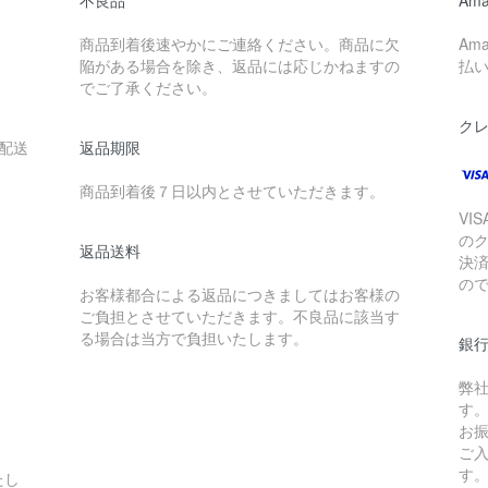
商品到着後速やかにご連絡ください。商品に欠
Am
陥がある場合を除き、返品には応じかねますの
払
でご了承ください。
ク
配送
返品期限
。
商品到着後７日以内とさせていただきます。
VIS
の
返品送料
決
の
お客様都合による返品につきましてはお客様の
ご負担とさせていただきます。不良品に該当す
る場合は当方で負担いたします。
銀
弊
す
お
ご
す
たし