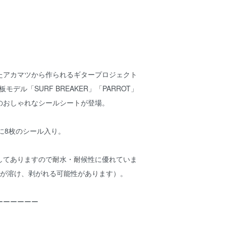
たアカマツから作られるギタープロジェクト
の看板モデル「SURF BREAKER」「PARROT」
L」のおしゃれなシールシートが登場。
に8枚のシール入り。
してありますので耐水・耐候性に優れていま
りが溶け、剥がれる可能性があります）。
ーーーーーー