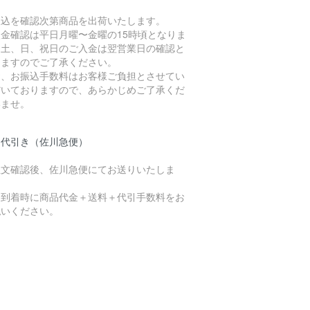
。
振込を確認次第商品を出荷いたします。
入金確認は平日月曜〜金曜の15時頃となりま
。土、日、祝日のご入金は翌営業日の確認と
りますのでご了承ください。
お、お振込手数料はお客様ご負担とさせてい
だいておりますので、あらかじめご了承くだ
いませ。
品代引き（佐川急便）
注文確認後、佐川急便にてお送りいたしま
。
品到着時に商品代金＋送料＋代引手数料をお
払いください。