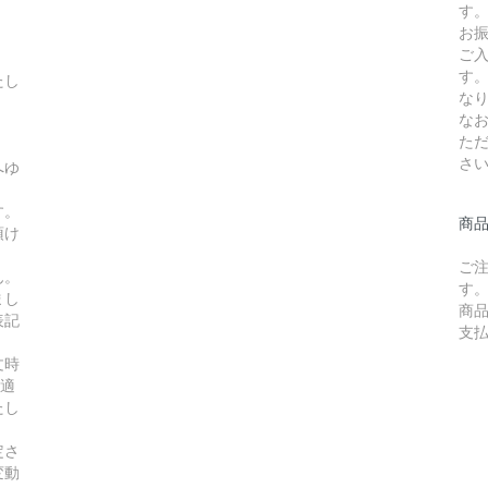
す
お
ご
す
たし
な
な
た
さ
へゆ
す。
商
頂け
ご
ん。
す
まし
商
表記
支
文時
の適
たし
定さ
変動