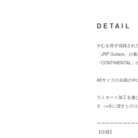
DETAIL
やむを得ず伐採され
「JRP Guitars」
「CONTINENTA
A5サイズの台紙の中
ラミネート加工を施
す（※水に浸すとの
ーーーーーーーーー
【仕様】