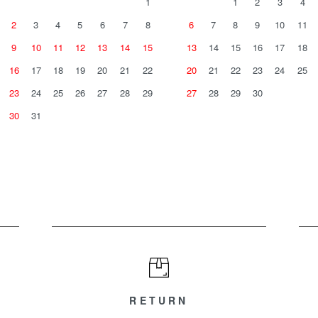
1
1
2
3
4
2
3
4
5
6
7
8
6
7
8
9
10
11
9
10
11
12
13
14
15
13
14
15
16
17
18
16
17
18
19
20
21
22
20
21
22
23
24
25
23
24
25
26
27
28
29
27
28
29
30
30
31
RETURN