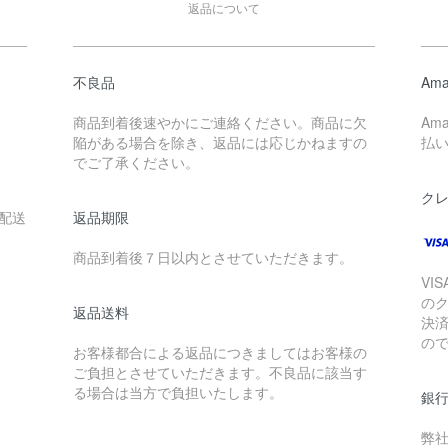
返品について
不良品
Ama
商品到着後速やかにご連絡ください。商品に欠
Am
陥がある場合を除き、返品には応じかねますの
払
でご了承ください。
ク
配送
返品期限
。
商品到着後７日以内とさせていただきます。
VIS
の
返品送料
決
の
お客様都合による返品につきましてはお客様の
ご負担とさせていただきます。不良品に該当す
る場合は当方で負担いたします。
銀
弊